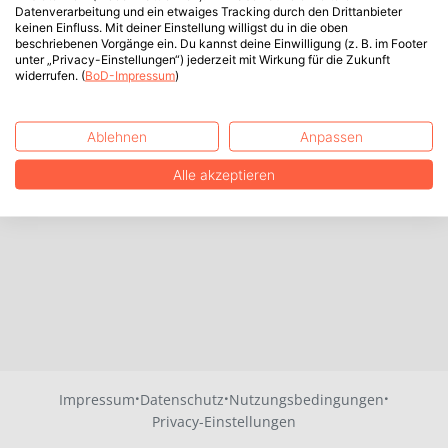
Datenverarbeitung und ein etwaiges Tracking durch den Drittanbieter
keinen Einfluss. Mit deiner Einstellung willigst du in die oben
beschriebenen Vorgänge ein. Du kannst deine Einwilligung (z. B. im Footer
unter „Privacy-Einstellungen“) jederzeit mit Wirkung für die Zukunft
widerrufen. (
BoD-Impressum
)
Ablehnen
Anpassen
Alle akzeptieren
·
·
·
Impressum
Datenschutz
Nutzungsbedingungen
Privacy-Einstellungen