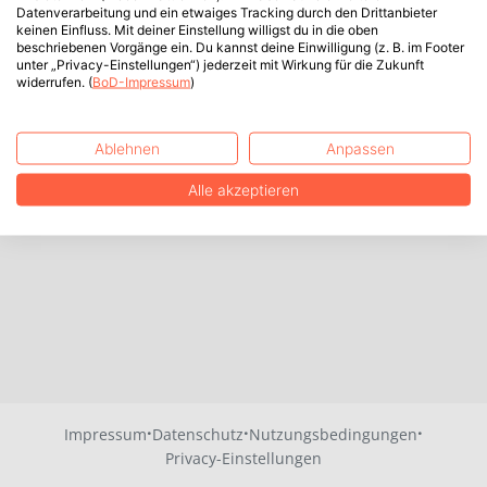
Datenverarbeitung und ein etwaiges Tracking durch den Drittanbieter
keinen Einfluss. Mit deiner Einstellung willigst du in die oben
beschriebenen Vorgänge ein. Du kannst deine Einwilligung (z. B. im Footer
unter „Privacy-Einstellungen“) jederzeit mit Wirkung für die Zukunft
widerrufen. (
BoD-Impressum
)
Ablehnen
Anpassen
Alle akzeptieren
·
·
·
Impressum
Datenschutz
Nutzungsbedingungen
Privacy-Einstellungen