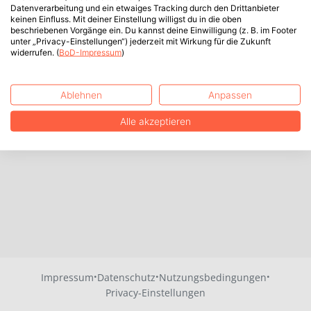
Datenverarbeitung und ein etwaiges Tracking durch den Drittanbieter
keinen Einfluss. Mit deiner Einstellung willigst du in die oben
beschriebenen Vorgänge ein. Du kannst deine Einwilligung (z. B. im Footer
unter „Privacy-Einstellungen“) jederzeit mit Wirkung für die Zukunft
widerrufen. (
BoD-Impressum
)
Ablehnen
Anpassen
Alle akzeptieren
·
·
·
Impressum
Datenschutz
Nutzungsbedingungen
Privacy-Einstellungen