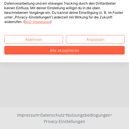
Datenverarbeitung und ein etwaiges Tracking durch den Drittanbieter
keinen Einfluss. Mit deiner Einstellung willigst du in die oben
beschriebenen Vorgänge ein. Du kannst deine Einwilligung (z. B. im Footer
unter „Privacy-Einstellungen“) jederzeit mit Wirkung für die Zukunft
widerrufen. (
BoD-Impressum
)
Ablehnen
Anpassen
Alle akzeptieren
·
·
·
Impressum
Datenschutz
Nutzungsbedingungen
Privacy-Einstellungen