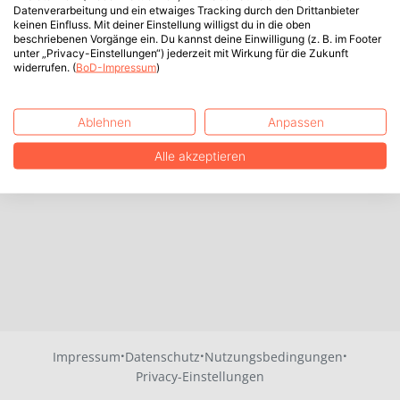
Datenverarbeitung und ein etwaiges Tracking durch den Drittanbieter
keinen Einfluss. Mit deiner Einstellung willigst du in die oben
beschriebenen Vorgänge ein. Du kannst deine Einwilligung (z. B. im Footer
unter „Privacy-Einstellungen“) jederzeit mit Wirkung für die Zukunft
widerrufen. (
BoD-Impressum
)
Ablehnen
Anpassen
Alle akzeptieren
·
·
·
Impressum
Datenschutz
Nutzungsbedingungen
Privacy-Einstellungen