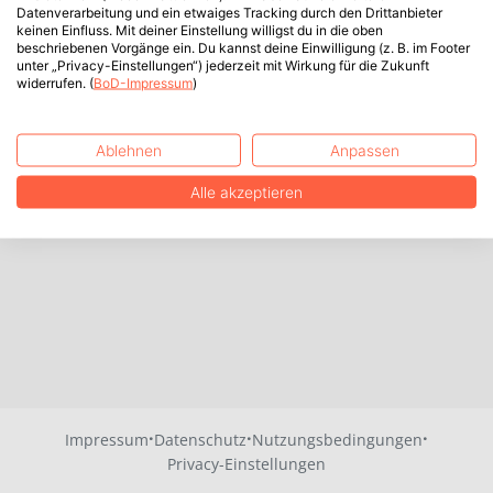
Datenverarbeitung und ein etwaiges Tracking durch den Drittanbieter
keinen Einfluss. Mit deiner Einstellung willigst du in die oben
beschriebenen Vorgänge ein. Du kannst deine Einwilligung (z. B. im Footer
unter „Privacy-Einstellungen“) jederzeit mit Wirkung für die Zukunft
widerrufen. (
BoD-Impressum
)
Ablehnen
Anpassen
Alle akzeptieren
·
·
·
Impressum
Datenschutz
Nutzungsbedingungen
Privacy-Einstellungen