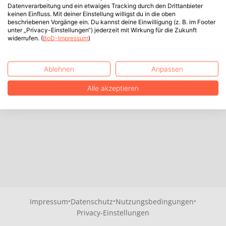
Datenverarbeitung und ein etwaiges Tracking durch den Drittanbieter
keinen Einfluss. Mit deiner Einstellung willigst du in die oben
beschriebenen Vorgänge ein. Du kannst deine Einwilligung (z. B. im Footer
unter „Privacy-Einstellungen“) jederzeit mit Wirkung für die Zukunft
widerrufen. (
BoD-Impressum
)
Ablehnen
Anpassen
Alle akzeptieren
·
·
·
Impressum
Datenschutz
Nutzungsbedingungen
Privacy-Einstellungen