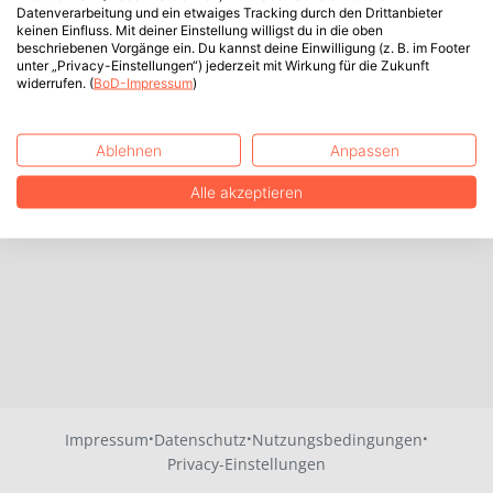
Datenverarbeitung und ein etwaiges Tracking durch den Drittanbieter
keinen Einfluss. Mit deiner Einstellung willigst du in die oben
beschriebenen Vorgänge ein. Du kannst deine Einwilligung (z. B. im Footer
unter „Privacy-Einstellungen“) jederzeit mit Wirkung für die Zukunft
widerrufen. (
BoD-Impressum
)
Ablehnen
Anpassen
Alle akzeptieren
·
·
·
Impressum
Datenschutz
Nutzungsbedingungen
Privacy-Einstellungen