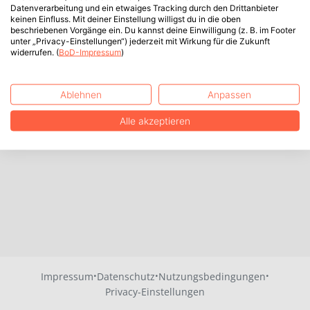
Datenverarbeitung und ein etwaiges Tracking durch den Drittanbieter
keinen Einfluss. Mit deiner Einstellung willigst du in die oben
beschriebenen Vorgänge ein. Du kannst deine Einwilligung (z. B. im Footer
unter „Privacy-Einstellungen“) jederzeit mit Wirkung für die Zukunft
widerrufen. (
BoD-Impressum
)
Ablehnen
Anpassen
Alle akzeptieren
·
·
·
Impressum
Datenschutz
Nutzungsbedingungen
Privacy-Einstellungen