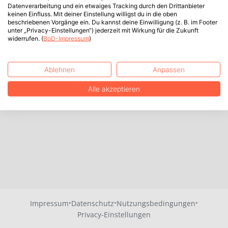
Datenverarbeitung und ein etwaiges Tracking durch den Drittanbieter
keinen Einfluss. Mit deiner Einstellung willigst du in die oben
beschriebenen Vorgänge ein. Du kannst deine Einwilligung (z. B. im Footer
unter „Privacy-Einstellungen“) jederzeit mit Wirkung für die Zukunft
widerrufen. (
BoD-Impressum
)
Ablehnen
Anpassen
Alle akzeptieren
·
·
·
Impressum
Datenschutz
Nutzungsbedingungen
Privacy-Einstellungen