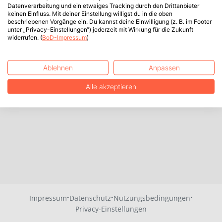
Datenverarbeitung und ein etwaiges Tracking durch den Drittanbieter
keinen Einfluss. Mit deiner Einstellung willigst du in die oben
beschriebenen Vorgänge ein. Du kannst deine Einwilligung (z. B. im Footer
unter „Privacy-Einstellungen“) jederzeit mit Wirkung für die Zukunft
widerrufen. (
BoD-Impressum
)
Ablehnen
Anpassen
Alle akzeptieren
·
·
·
Impressum
Datenschutz
Nutzungsbedingungen
Privacy-Einstellungen