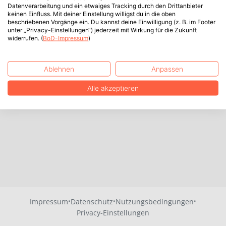
Datenverarbeitung und ein etwaiges Tracking durch den Drittanbieter
keinen Einfluss. Mit deiner Einstellung willigst du in die oben
beschriebenen Vorgänge ein. Du kannst deine Einwilligung (z. B. im Footer
unter „Privacy-Einstellungen“) jederzeit mit Wirkung für die Zukunft
widerrufen. (
BoD-Impressum
)
Ablehnen
Anpassen
Alle akzeptieren
·
·
·
Impressum
Datenschutz
Nutzungsbedingungen
Privacy-Einstellungen