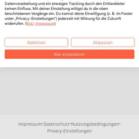
Datenverarbeitung und ein etwaiges Tracking durch den Drittanbieter
keinen Einfluss. Mit deiner Einstellung willigst du in die oben
beschriebenen Vorgänge ein. Du kannst deine Einwilligung (z. B. im Footer
unter „Privacy-Einstellungen“) jederzeit mit Wirkung für die Zukunft
widerrufen. (
BoD-Impressum
)
Ablehnen
Anpassen
Alle akzeptieren
·
·
·
Impressum
Datenschutz
Nutzungsbedingungen
Privacy-Einstellungen