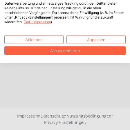
Datenverarbeitung und ein etwaiges Tracking durch den Drittanbieter
keinen Einfluss. Mit deiner Einstellung willigst du in die oben
beschriebenen Vorgänge ein. Du kannst deine Einwilligung (z. B. im Footer
unter „Privacy-Einstellungen“) jederzeit mit Wirkung für die Zukunft
widerrufen. (
BoD-Impressum
)
Ablehnen
Anpassen
Alle akzeptieren
·
·
·
Impressum
Datenschutz
Nutzungsbedingungen
Privacy-Einstellungen