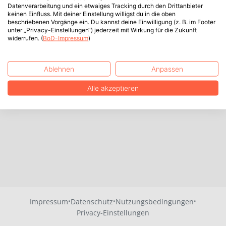
Datenverarbeitung und ein etwaiges Tracking durch den Drittanbieter
keinen Einfluss. Mit deiner Einstellung willigst du in die oben
beschriebenen Vorgänge ein. Du kannst deine Einwilligung (z. B. im Footer
unter „Privacy-Einstellungen“) jederzeit mit Wirkung für die Zukunft
widerrufen. (
BoD-Impressum
)
Ablehnen
Anpassen
Alle akzeptieren
·
·
·
Impressum
Datenschutz
Nutzungsbedingungen
Privacy-Einstellungen