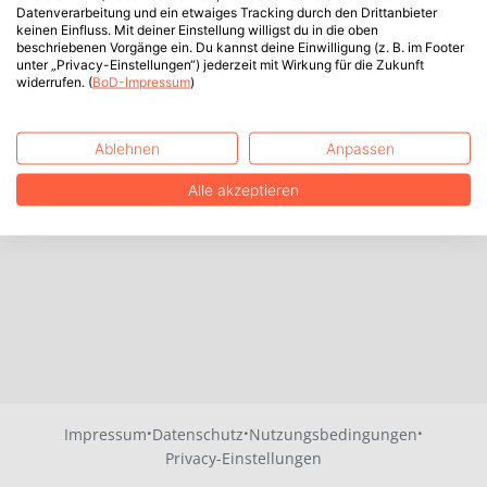
Datenverarbeitung und ein etwaiges Tracking durch den Drittanbieter
keinen Einfluss. Mit deiner Einstellung willigst du in die oben
beschriebenen Vorgänge ein. Du kannst deine Einwilligung (z. B. im Footer
unter „Privacy-Einstellungen“) jederzeit mit Wirkung für die Zukunft
widerrufen. (
BoD-Impressum
)
Ablehnen
Anpassen
Alle akzeptieren
·
·
·
Impressum
Datenschutz
Nutzungsbedingungen
Privacy-Einstellungen