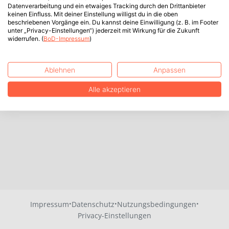
Datenverarbeitung und ein etwaiges Tracking durch den Drittanbieter
keinen Einfluss. Mit deiner Einstellung willigst du in die oben
beschriebenen Vorgänge ein. Du kannst deine Einwilligung (z. B. im Footer
unter „Privacy-Einstellungen“) jederzeit mit Wirkung für die Zukunft
widerrufen. (
BoD-Impressum
)
Ablehnen
Anpassen
Alle akzeptieren
·
·
·
Impressum
Datenschutz
Nutzungsbedingungen
Privacy-Einstellungen