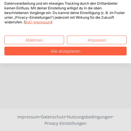
Datenverarbeitung und ein etwaiges Tracking durch den Drittanbieter
keinen Einfluss. Mit deiner Einstellung willigst du in die oben
beschriebenen Vorgänge ein. Du kannst deine Einwilligung (z. B. im Footer
unter „Privacy-Einstellungen“) jederzeit mit Wirkung für die Zukunft
widerrufen. (
BoD-Impressum
)
Ablehnen
Anpassen
Alle akzeptieren
·
·
·
Impressum
Datenschutz
Nutzungsbedingungen
Privacy-Einstellungen