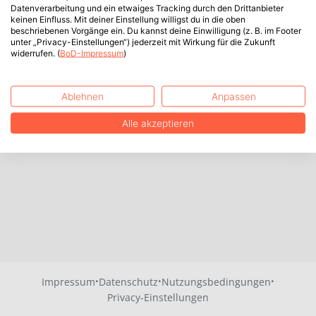
Datenverarbeitung und ein etwaiges Tracking durch den Drittanbieter
keinen Einfluss. Mit deiner Einstellung willigst du in die oben
beschriebenen Vorgänge ein. Du kannst deine Einwilligung (z. B. im Footer
unter „Privacy-Einstellungen“) jederzeit mit Wirkung für die Zukunft
widerrufen. (
BoD-Impressum
)
Ablehnen
Anpassen
Alle akzeptieren
·
·
·
Impressum
Datenschutz
Nutzungsbedingungen
Privacy-Einstellungen