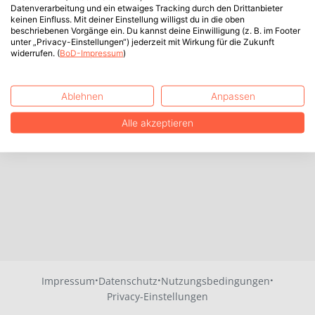
Datenverarbeitung und ein etwaiges Tracking durch den Drittanbieter
keinen Einfluss. Mit deiner Einstellung willigst du in die oben
beschriebenen Vorgänge ein. Du kannst deine Einwilligung (z. B. im Footer
unter „Privacy-Einstellungen“) jederzeit mit Wirkung für die Zukunft
widerrufen. (
BoD-Impressum
)
Ablehnen
Anpassen
Alle akzeptieren
·
·
·
Impressum
Datenschutz
Nutzungsbedingungen
Privacy-Einstellungen