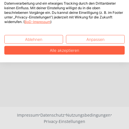
Datenverarbeitung und ein etwaiges Tracking durch den Drittanbieter
keinen Einfluss. Mit deiner Einstellung willigst du in die oben
beschriebenen Vorgänge ein. Du kannst deine Einwilligung (z. B. im Footer
unter „Privacy-Einstellungen“) jederzeit mit Wirkung für die Zukunft
widerrufen. (
BoD-Impressum
)
Ablehnen
Anpassen
Alle akzeptieren
·
·
·
Impressum
Datenschutz
Nutzungsbedingungen
Privacy-Einstellungen