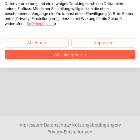
Datenverarbeitung und ein etwaiges Tracking durch den Drittanbieter
keinen Einfluss. Mit deiner Einstellung willigst du in die oben
beschriebenen Vorgänge ein. Du kannst deine Einwilligung (z. B. im Footer
unter „Privacy-Einstellungen“) jederzeit mit Wirkung für die Zukunft
widerrufen. (
BoD-Impressum
)
Ablehnen
Anpassen
Alle akzeptieren
·
·
·
Impressum
Datenschutz
Nutzungsbedingungen
Privacy-Einstellungen