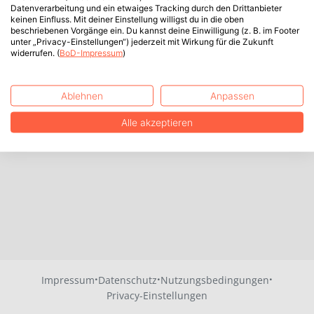
Datenverarbeitung und ein etwaiges Tracking durch den Drittanbieter
keinen Einfluss. Mit deiner Einstellung willigst du in die oben
beschriebenen Vorgänge ein. Du kannst deine Einwilligung (z. B. im Footer
unter „Privacy-Einstellungen“) jederzeit mit Wirkung für die Zukunft
widerrufen. (
BoD-Impressum
)
Ablehnen
Anpassen
Alle akzeptieren
·
·
·
Impressum
Datenschutz
Nutzungsbedingungen
Privacy-Einstellungen