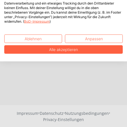
Datenverarbeitung und ein etwaiges Tracking durch den Drittanbieter
keinen Einfluss. Mit deiner Einstellung willigst du in die oben
beschriebenen Vorgänge ein. Du kannst deine Einwilligung (z. B. im Footer
unter „Privacy-Einstellungen“) jederzeit mit Wirkung für die Zukunft
widerrufen. (
BoD-Impressum
)
Ablehnen
Anpassen
Alle akzeptieren
·
·
·
Impressum
Datenschutz
Nutzungsbedingungen
Privacy-Einstellungen