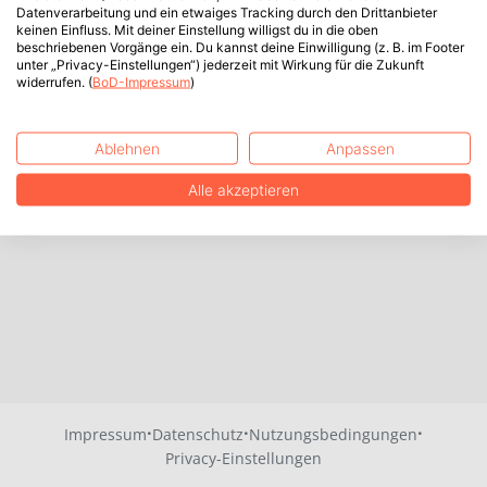
Datenverarbeitung und ein etwaiges Tracking durch den Drittanbieter
keinen Einfluss. Mit deiner Einstellung willigst du in die oben
beschriebenen Vorgänge ein. Du kannst deine Einwilligung (z. B. im Footer
unter „Privacy-Einstellungen“) jederzeit mit Wirkung für die Zukunft
widerrufen. (
BoD-Impressum
)
Ablehnen
Anpassen
Alle akzeptieren
·
·
·
Impressum
Datenschutz
Nutzungsbedingungen
Privacy-Einstellungen