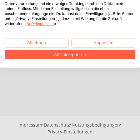
Datenverarbeitung und ein etwaiges Tracking durch den Drittanbieter
keinen Einfluss. Mit deiner Einstellung willigst du in die oben
beschriebenen Vorgänge ein. Du kannst deine Einwilligung (z. B. im Footer
unter „Privacy-Einstellungen“) jederzeit mit Wirkung für die Zukunft
widerrufen. (
BoD-Impressum
)
Ablehnen
Anpassen
Alle akzeptieren
·
·
·
Impressum
Datenschutz
Nutzungsbedingungen
Privacy-Einstellungen