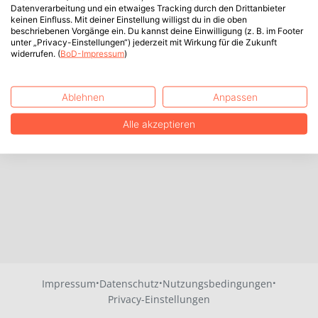
Datenverarbeitung und ein etwaiges Tracking durch den Drittanbieter
keinen Einfluss. Mit deiner Einstellung willigst du in die oben
beschriebenen Vorgänge ein. Du kannst deine Einwilligung (z. B. im Footer
unter „Privacy-Einstellungen“) jederzeit mit Wirkung für die Zukunft
widerrufen. (
BoD-Impressum
)
Ablehnen
Anpassen
Alle akzeptieren
·
·
·
Impressum
Datenschutz
Nutzungsbedingungen
Privacy-Einstellungen