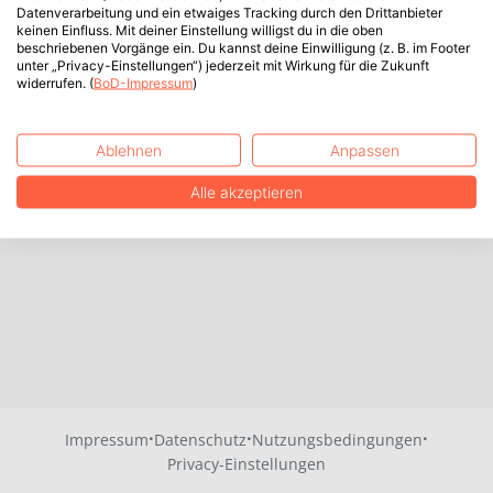
Datenverarbeitung und ein etwaiges Tracking durch den Drittanbieter
keinen Einfluss. Mit deiner Einstellung willigst du in die oben
beschriebenen Vorgänge ein. Du kannst deine Einwilligung (z. B. im Footer
unter „Privacy-Einstellungen“) jederzeit mit Wirkung für die Zukunft
widerrufen. (
BoD-Impressum
)
Ablehnen
Anpassen
Alle akzeptieren
·
·
·
Impressum
Datenschutz
Nutzungsbedingungen
Privacy-Einstellungen