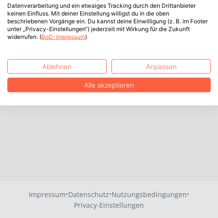
Datenverarbeitung und ein etwaiges Tracking durch den Drittanbieter
keinen Einfluss. Mit deiner Einstellung willigst du in die oben
beschriebenen Vorgänge ein. Du kannst deine Einwilligung (z. B. im Footer
unter „Privacy-Einstellungen“) jederzeit mit Wirkung für die Zukunft
widerrufen. (
BoD-Impressum
)
Ablehnen
Anpassen
Alle akzeptieren
·
·
·
Impressum
Datenschutz
Nutzungsbedingungen
Privacy-Einstellungen