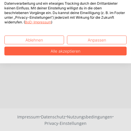
Datenverarbeitung und ein etwaiges Tracking durch den Drittanbieter
keinen Einfluss. Mit deiner Einstellung willigst du in die oben
beschriebenen Vorgänge ein. Du kannst deine Einwilligung (z. B. im Footer
unter „Privacy-Einstellungen“) jederzeit mit Wirkung für die Zukunft
widerrufen. (
BoD-Impressum
)
Ablehnen
Anpassen
Alle akzeptieren
·
·
·
Impressum
Datenschutz
Nutzungsbedingungen
Privacy-Einstellungen