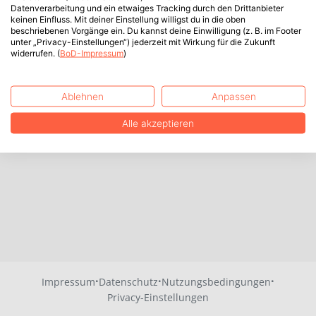
Datenverarbeitung und ein etwaiges Tracking durch den Drittanbieter
keinen Einfluss. Mit deiner Einstellung willigst du in die oben
beschriebenen Vorgänge ein. Du kannst deine Einwilligung (z. B. im Footer
unter „Privacy-Einstellungen“) jederzeit mit Wirkung für die Zukunft
widerrufen. (
BoD-Impressum
)
Ablehnen
Anpassen
Alle akzeptieren
·
·
·
Impressum
Datenschutz
Nutzungsbedingungen
Privacy-Einstellungen