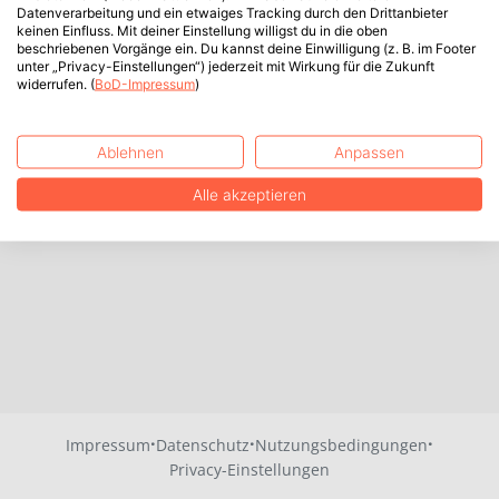
Datenverarbeitung und ein etwaiges Tracking durch den Drittanbieter
keinen Einfluss. Mit deiner Einstellung willigst du in die oben
beschriebenen Vorgänge ein. Du kannst deine Einwilligung (z. B. im Footer
unter „Privacy-Einstellungen“) jederzeit mit Wirkung für die Zukunft
widerrufen. (
BoD-Impressum
)
Ablehnen
Anpassen
Alle akzeptieren
·
·
·
Impressum
Datenschutz
Nutzungsbedingungen
Privacy-Einstellungen