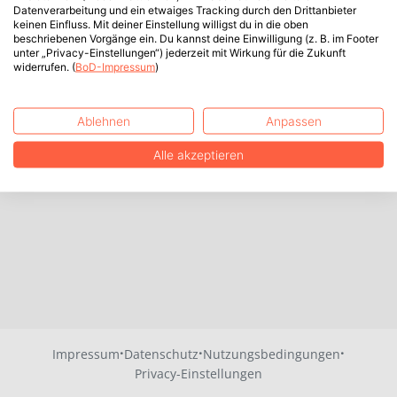
Datenverarbeitung und ein etwaiges Tracking durch den Drittanbieter
keinen Einfluss. Mit deiner Einstellung willigst du in die oben
beschriebenen Vorgänge ein. Du kannst deine Einwilligung (z. B. im Footer
unter „Privacy-Einstellungen“) jederzeit mit Wirkung für die Zukunft
widerrufen. (
BoD-Impressum
)
Ablehnen
Anpassen
Alle akzeptieren
·
·
·
Impressum
Datenschutz
Nutzungsbedingungen
Privacy-Einstellungen