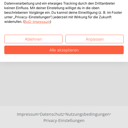
Datenverarbeitung und ein etwaiges Tracking durch den Drittanbieter
keinen Einfluss. Mit deiner Einstellung willigst du in die oben
beschriebenen Vorgänge ein. Du kannst deine Einwilligung (z. B. im Footer
unter „Privacy-Einstellungen“) jederzeit mit Wirkung für die Zukunft
widerrufen. (
BoD-Impressum
)
Ablehnen
Anpassen
Alle akzeptieren
·
·
·
Impressum
Datenschutz
Nutzungsbedingungen
Privacy-Einstellungen