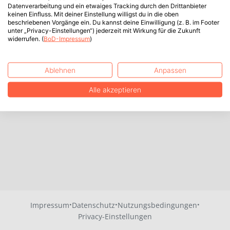
Datenverarbeitung und ein etwaiges Tracking durch den Drittanbieter
keinen Einfluss. Mit deiner Einstellung willigst du in die oben
beschriebenen Vorgänge ein. Du kannst deine Einwilligung (z. B. im Footer
unter „Privacy-Einstellungen“) jederzeit mit Wirkung für die Zukunft
widerrufen. (
BoD-Impressum
)
Ablehnen
Anpassen
Alle akzeptieren
·
·
·
Impressum
Datenschutz
Nutzungsbedingungen
Privacy-Einstellungen