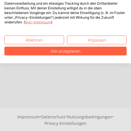
Datenverarbeitung und ein etwaiges Tracking durch den Drittanbieter
keinen Einfluss. Mit deiner Einstellung willigst du in die oben
beschriebenen Vorgänge ein. Du kannst deine Einwilligung (z. B. im Footer
unter „Privacy-Einstellungen“) jederzeit mit Wirkung für die Zukunft
widerrufen. (
BoD-Impressum
)
Ablehnen
Anpassen
Alle akzeptieren
·
·
·
Impressum
Datenschutz
Nutzungsbedingungen
Privacy-Einstellungen