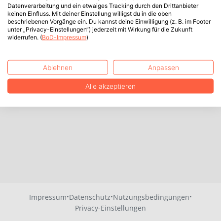
Datenverarbeitung und ein etwaiges Tracking durch den Drittanbieter
keinen Einfluss. Mit deiner Einstellung willigst du in die oben
beschriebenen Vorgänge ein. Du kannst deine Einwilligung (z. B. im Footer
unter „Privacy-Einstellungen“) jederzeit mit Wirkung für die Zukunft
widerrufen. (
BoD-Impressum
)
Ablehnen
Anpassen
Alle akzeptieren
·
·
·
Impressum
Datenschutz
Nutzungsbedingungen
Privacy-Einstellungen