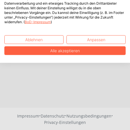
Datenverarbeitung und ein etwaiges Tracking durch den Drittanbieter
keinen Einfluss. Mit deiner Einstellung willigst du in die oben
beschriebenen Vorgänge ein. Du kannst deine Einwilligung (z. B. im Footer
unter „Privacy-Einstellungen“) jederzeit mit Wirkung für die Zukunft
widerrufen. (
BoD-Impressum
)
Ablehnen
Anpassen
Alle akzeptieren
·
·
·
Impressum
Datenschutz
Nutzungsbedingungen
Privacy-Einstellungen