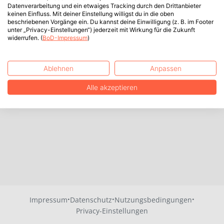
Datenverarbeitung und ein etwaiges Tracking durch den Drittanbieter
keinen Einfluss. Mit deiner Einstellung willigst du in die oben
beschriebenen Vorgänge ein. Du kannst deine Einwilligung (z. B. im Footer
unter „Privacy-Einstellungen“) jederzeit mit Wirkung für die Zukunft
widerrufen. (
BoD-Impressum
)
Ablehnen
Anpassen
Alle akzeptieren
·
·
·
Impressum
Datenschutz
Nutzungsbedingungen
Privacy-Einstellungen