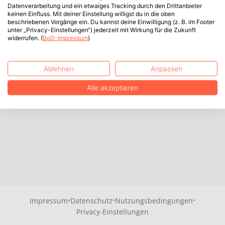
Datenverarbeitung und ein etwaiges Tracking durch den Drittanbieter
keinen Einfluss. Mit deiner Einstellung willigst du in die oben
beschriebenen Vorgänge ein. Du kannst deine Einwilligung (z. B. im Footer
unter „Privacy-Einstellungen“) jederzeit mit Wirkung für die Zukunft
widerrufen. (
BoD-Impressum
)
Ablehnen
Anpassen
Alle akzeptieren
·
·
·
Impressum
Datenschutz
Nutzungsbedingungen
Privacy-Einstellungen