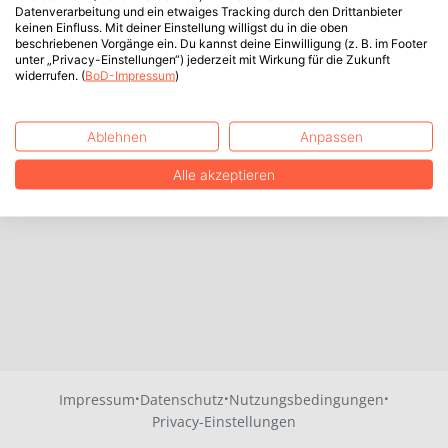
Datenverarbeitung und ein etwaiges Tracking durch den Drittanbieter
keinen Einfluss. Mit deiner Einstellung willigst du in die oben
beschriebenen Vorgänge ein. Du kannst deine Einwilligung (z. B. im Footer
unter „Privacy-Einstellungen“) jederzeit mit Wirkung für die Zukunft
widerrufen. (
BoD-Impressum
)
Ablehnen
Anpassen
Alle akzeptieren
·
·
·
Impressum
Datenschutz
Nutzungsbedingungen
Privacy-Einstellungen