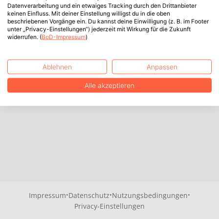
Datenverarbeitung und ein etwaiges Tracking durch den Drittanbieter
keinen Einfluss. Mit deiner Einstellung willigst du in die oben
beschriebenen Vorgänge ein. Du kannst deine Einwilligung (z. B. im Footer
unter „Privacy-Einstellungen“) jederzeit mit Wirkung für die Zukunft
widerrufen. (
BoD-Impressum
)
Ablehnen
Anpassen
Alle akzeptieren
·
·
·
Impressum
Datenschutz
Nutzungsbedingungen
Privacy-Einstellungen