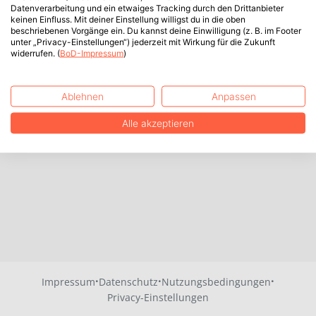
Datenverarbeitung und ein etwaiges Tracking durch den Drittanbieter
keinen Einfluss. Mit deiner Einstellung willigst du in die oben
beschriebenen Vorgänge ein. Du kannst deine Einwilligung (z. B. im Footer
unter „Privacy-Einstellungen“) jederzeit mit Wirkung für die Zukunft
widerrufen. (
BoD-Impressum
)
Ablehnen
Anpassen
Alle akzeptieren
·
·
·
Impressum
Datenschutz
Nutzungsbedingungen
Privacy-Einstellungen