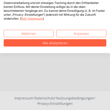
Datenverarbeitung und ein etwaiges Tracking durch den Drittanbieter
keinen Einfluss. Mit deiner Einstellung willigst du in die oben
beschriebenen Vorgänge ein. Du kannst deine Einwilligung (z. B. im Footer
unter „Privacy-Einstellungen“) jederzeit mit Wirkung für die Zukunft
widerrufen. (
BoD-Impressum
)
Ablehnen
Anpassen
Alle akzeptieren
·
·
·
Impressum
Datenschutz
Nutzungsbedingungen
Privacy-Einstellungen