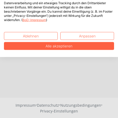
Datenverarbeitung und ein etwaiges Tracking durch den Drittanbieter
keinen Einfluss. Mit deiner Einstellung willigst du in die oben
beschriebenen Vorgänge ein. Du kannst deine Einwilligung (z. B. im Footer
unter „Privacy-Einstellungen“) jederzeit mit Wirkung für die Zukunft
widerrufen. (
BoD-Impressum
)
Ablehnen
Anpassen
Alle akzeptieren
·
·
·
Impressum
Datenschutz
Nutzungsbedingungen
Privacy-Einstellungen