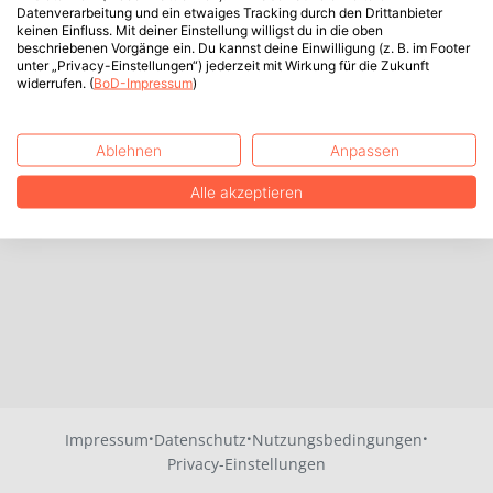
Datenverarbeitung und ein etwaiges Tracking durch den Drittanbieter
keinen Einfluss. Mit deiner Einstellung willigst du in die oben
beschriebenen Vorgänge ein. Du kannst deine Einwilligung (z. B. im Footer
unter „Privacy-Einstellungen“) jederzeit mit Wirkung für die Zukunft
widerrufen. (
BoD-Impressum
)
Ablehnen
Anpassen
Alle akzeptieren
·
·
·
Impressum
Datenschutz
Nutzungsbedingungen
Privacy-Einstellungen