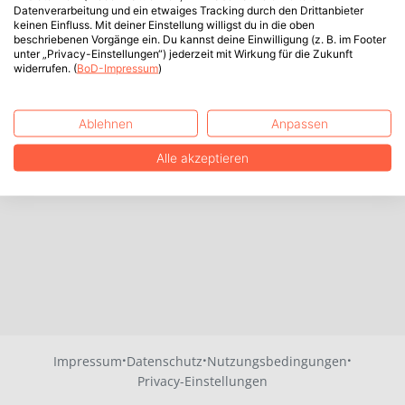
Datenverarbeitung und ein etwaiges Tracking durch den Drittanbieter
keinen Einfluss. Mit deiner Einstellung willigst du in die oben
beschriebenen Vorgänge ein. Du kannst deine Einwilligung (z. B. im Footer
unter „Privacy-Einstellungen“) jederzeit mit Wirkung für die Zukunft
widerrufen. (
BoD-Impressum
)
Ablehnen
Anpassen
Alle akzeptieren
·
·
·
Impressum
Datenschutz
Nutzungsbedingungen
Privacy-Einstellungen