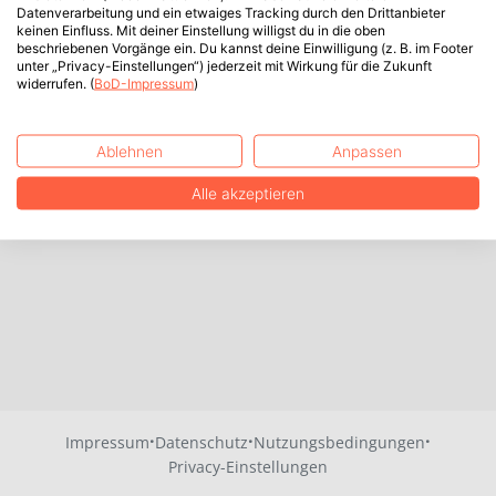
Datenverarbeitung und ein etwaiges Tracking durch den Drittanbieter
keinen Einfluss. Mit deiner Einstellung willigst du in die oben
beschriebenen Vorgänge ein. Du kannst deine Einwilligung (z. B. im Footer
unter „Privacy-Einstellungen“) jederzeit mit Wirkung für die Zukunft
widerrufen. (
BoD-Impressum
)
Ablehnen
Anpassen
Alle akzeptieren
·
·
·
Impressum
Datenschutz
Nutzungsbedingungen
Privacy-Einstellungen