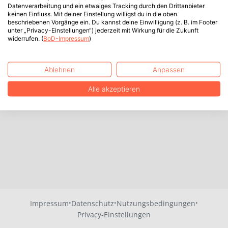
Datenverarbeitung und ein etwaiges Tracking durch den Drittanbieter
keinen Einfluss. Mit deiner Einstellung willigst du in die oben
beschriebenen Vorgänge ein. Du kannst deine Einwilligung (z. B. im Footer
unter „Privacy-Einstellungen“) jederzeit mit Wirkung für die Zukunft
widerrufen. (
BoD-Impressum
)
Ablehnen
Anpassen
Alle akzeptieren
·
·
·
Impressum
Datenschutz
Nutzungsbedingungen
Privacy-Einstellungen