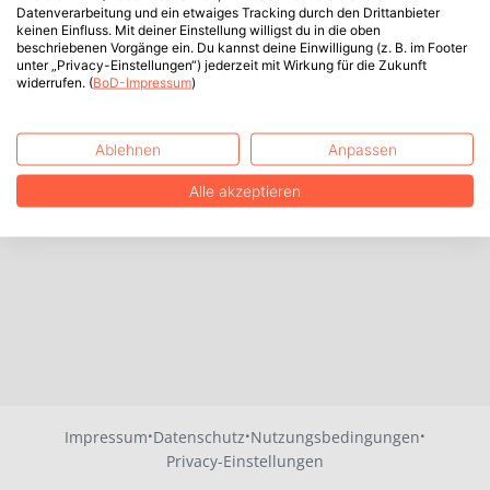
Datenverarbeitung und ein etwaiges Tracking durch den Drittanbieter
keinen Einfluss. Mit deiner Einstellung willigst du in die oben
beschriebenen Vorgänge ein. Du kannst deine Einwilligung (z. B. im Footer
unter „Privacy-Einstellungen“) jederzeit mit Wirkung für die Zukunft
widerrufen. (
BoD-Impressum
)
Ablehnen
Anpassen
Alle akzeptieren
·
·
·
Impressum
Datenschutz
Nutzungsbedingungen
Privacy-Einstellungen